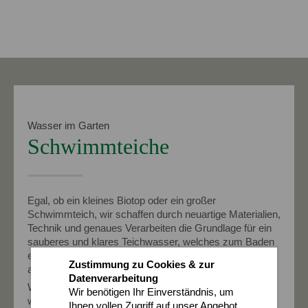
Wasser im Garten
Schwimmteiche
Egal, ob ein kleines Biotop oder ein großer
Schwimmteich, wir schaffen durch neuartige Materialien,
Technik und genaues Verarbeiten die Grundlage für ein
sauberes und klares Teichwasser, welches zum Baden
einlädt. Die Teichstege werden aus Lärchenholz
Zustimmung zu Cookies & zur
angefertigt.
Datenverarbeitung
Wir haben Erfahrung bei der
Teichwasserkontrolle
und
Wir benötigen Ihr Einverständnis, um
wo notwendig, prüfen wir nach den Richtlinien
Ihnen vollen Zugriff auf unser Angebot