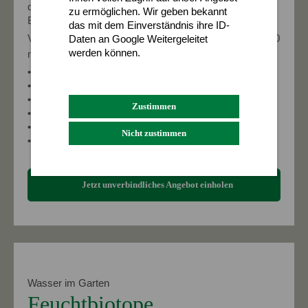
des
Bäderhygieneschutzgesetzes
(nur öffentliche
zu ermöglichen. Wir geben bekannt
Badeteiche) nach Erstellung einer Wasseranalyse.
das mit dem Einverständnis ihre ID-
Von uns gebaute Großschwimmteichanlagen (über 1200
Daten an Google Weitergeleitet
werden können.
m
):
2
Datenschutz
Impressum
• Bockfließ
• Deutsch Wagram
• Traiskirchen
Zustimmen
• Tribuswinkel
• 3 Teiche in Theresienfeld
Nicht zustimmen
• u. v. m.
Jetzt unverbindliches Angebot einholen
Wasser im Garten
Feuchtbiotope