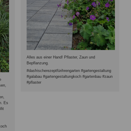
Alles aus einer Hand! Pflaster, Zaun und
Bepflanzung.
#dasfrischerezeptfürihrengarten #gartengestaltung
#galabau #gartengestaltungkoch #gartenbau #zaun
e
#pflaster
sen,
en,
n. Es
Mit
koch