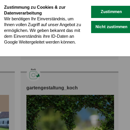
Zustimmung zu Cookies & zur
Zustimmen
Datenverarbeitung
Wir benötigen Ihr Einverständnis, um
Was blüht denn jetzt im Beet? Die Staude des
Ihnen vollen Zugriff auf unser Angebot zu
Nicht zustimmen
Jahres 2023-die Indianernessel!
ermöglichen. Wir geben bekannt das mit
#staude #staudengarten #staudedesjahres2023
dem Einverständnis ihre ID-Daten an
#bienenweide #insektenfreundlich #pflanzentipps
Google Weitergeleitet werden können.
#gartengestaltungkoch
Datenschutz
Impressum
#dasfrischerezeptfürihrengarten #galabau
gartengestaltung_koch