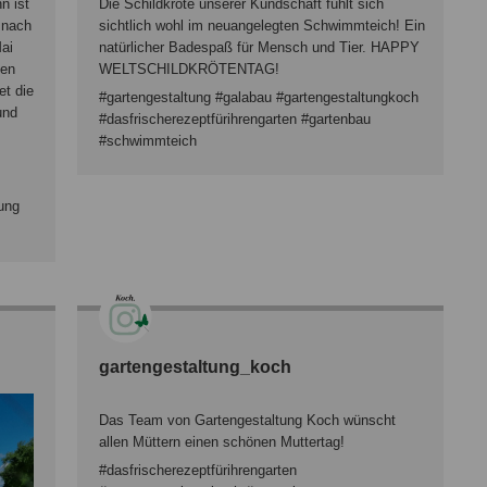
n ist
Die Schildkröte unserer Kundschaft fühlt sich
e nach
sichtlich wohl im neuangelegten Schwimmteich! Ein
Mai
natürlicher Badespaß für Mensch und Tier. HAPPY
hen
WELTSCHILDKRÖTENTAG!
et die
#gartengestaltung #galabau #gartengestaltungkoch
und
#dasfrischerezeptfürihrengarten #gartenbau
#schwimmteich
tung
gartengestaltung_koch
Das Team von Gartengestaltung Koch wünscht
allen Müttern einen schönen Muttertag!
#dasfrischerezeptfürihrengarten