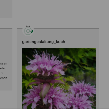
gartengestaltung_koch
lossen
ertag
.8.
schen