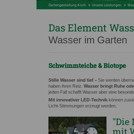
Gartengestaltung Koch
Unsere Leistungen
Was
Das Element Wass
Wasser im Garten
Schwimmteiche & Biotope
Stille Wasser sind tief –
Sie werden überra
haben ihren Reiz.
Wasser bringt Ruhe ode
jeden Fall schafft Wasser aber eine besond
Mit innovativer LED-Technik
können zusät
Licht-Stimmungen erzeugt werden.
"Die
mit 