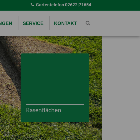
Gartentelefon
02622|71654
UNGEN
SERVICE
KONTAKT
Rasenflächen