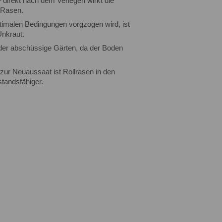
– direkt nach dem Verlegen wirkt die
 Rasen.
timalen Bedingungen vorgzogen wird, ist
Unkraut.
oder abschüssige Gärten, da der Boden
 zur Neuaussaat ist Rollrasen in den
standsfähiger.