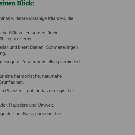
einen Blick:
hält widerstandsfähige Pflanzen, die
che Blütezeiten sorgen für ein
hling bis Herbst.
elfalt und bietet Bienen, Schmetterlingen
ng.
gewogene Zusammenstellung verhindert
ür eine harmonische, naturnahe
Grünflächen.
en Pflanzen – gut für das ökologische
nder, Haustiere und Umwelt.
tellt auf Basis gärtnerischer