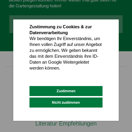
die Gartengestaltung holen!
Weiter zur Anmeldung
Zustimmung zu Cookies & zur
Datenverarbeitung
Wir benötigen Ihr Einverständnis, um
Ihnen vollen Zugriff auf unser Angebot
zu ermöglichen. Wir geben bekannt
das mit dem Einverständnis ihre ID-
Daten an Google Weitergeleitet
werden können.
Datenschutz
Impressum
Aktuell
Garten Feeds
Zustimmen
aktuelle Garten-Projekte
Nicht zustimmen
Garten News
Newsletter abonnieren
Literatur Empfehlungen