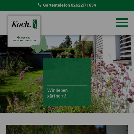
Gartentelefon
02622|71654
Wir lieben
gärtnern!