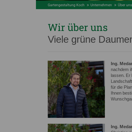
Gartengestaltung Koch
Unternehmen
Über uns
Wir über uns
Viele grüne Daume
Ing. Meda
nachdem ih
lassen. Er
Landschaft
für die Pl
Ihnen best
Wunschgar
Ing. Meda