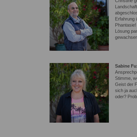
Christine 
Landschaft
abgeschlos
Erfahrung 
Phantasie! 
Lösung par
gewachsen 
Sabine Fu
Ansprechpe
Stimme, we
Geist der F
sich ja au
oder? Probi