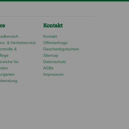
ce
Kontakt
adbereich
Kontakt
rs- & Herbstservice
Offertanfrage
ntrolle &
Geschenkgutschein
lege
Sitemap
reiche für
Datenschutz
nden
AGBs
urgarten
Impressum
eberatung