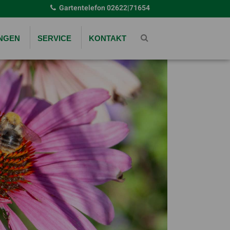
Gartentelefon
02622|71654
UNGEN
SERVICE
KONTAKT