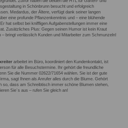
gegründet. Zuvor haben die beiden die HTL für Garten- und
sgestaltung in Schönbrunn besucht und erfolgreich
sen. Medardus, der Ältere, verfügt dank seiner langen
über eine profunde Pflanzenkenntnis und – eine blühende
Er hat selbst bei kniffligen Aufgabenstellungen immer eine
at. Zusätzliches Plus: Gegen seinen Humor ist kein Kraut
– bringt verlässlich Kunden und Mitarbeiter zum Schmunzeln!
xreiter
arbeitet im Büro, koordiniert den Kundenkontakt, ist
rson für alle Besuchstermine. Ihr gehört die freundliche
nn Sie die Nummer 02622/71654 wählen. Sie ist der gute
irma, sagt Ihnen als Anrufer alles durch die Blume. Gehört
ch so, dass am Schreibtisch immer schöne Blumen stehen,
eren Sie´s aus – rufen Sie gleich an!