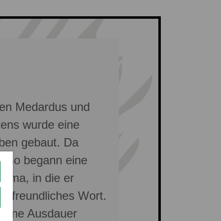
aben Medardus und
tens wurde eine
ben gebaut. Da
it. So begann eine
irma, in die er
ein freundliches Wort.
 seine Ausdauer