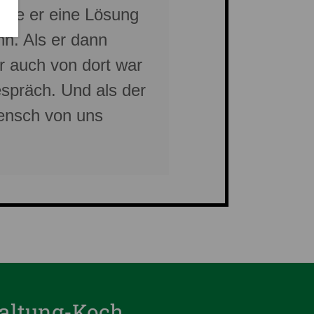
 ehe er eine Lösung
hn. Als er dann
r auch von dort war
espräch. Und als der
Mensch von uns
taltung-Koch