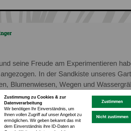
inger
t und seine Freude am Experimentieren h
angezogen. In der Sandkiste unseres Gar
gen, Blumenwiesen, Wegen und Wassergrä
in bereits seine spätere berufliche Fähigke
Zustimmung zu Cookies & zur
Zustimmen
Datenverarbeitung
in ganzes Leben lang dauerte. In unserer F
Wir benötigen Ihr Einverständnis, um
 er für alle Kolleginnen und Kollegen stets 
Ihnen vollen Zugriff auf unser Angebot zu
Nicht zustimmen
ermöglichen. Wir geben bekannt das mit
, wo es nötig war. Sein Denkvermögen und
dem Einverständnis ihre ID-Daten an