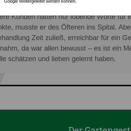
Google Weitergeleitet werden können.
zungen bei seiner Arbeit. Er gab nie auf,
Datenschutz
Impressum
ere Kunden hatten nur lobende Worte für i
kte, musste er des Öfteren ins Spital. Abe
handlung Zeit zuließ, erreichbar für ein G
nahm, da war allen bewusst – es ist ein 
le schätzen und lieben gelernt haben.
Der Gartenges