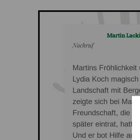
Martin Lack
Nachruf
Martins Fröhlichkei
Lydia Koch magisch 
Landschaft mit Ber
zeigte sich bei Mart
Freundschaft, die se
später eintrat, hatte
Und er bot Hilfe an