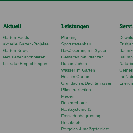
Aktuell
Leistungen
Servi
Garten Feeds
Planung
Downlo
aktuelle Garten-Projekte
Sportstättenbau
Frühjah
Garten News
Bewässerung mit System
Baumko
Newsletter abonnieren
Gestalten mit Pflanzen
Baumpf
Literatur Empfehlungen
Rasenflächen
Naturbe
Wasser im Garten
Gemei
Holz im Garten
Ihr Nat
Gründach & Dachterrassen
Energi
Pflasterarbeiten
Mauern
Rasenroboter
Ranksysteme &
Fassadenbegrünung
Hochbeete
Pergolas & maßgefertigte