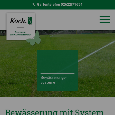
Gartentelefon
02622|71654
Bewässerungs-
Systeme
Bewässerung mit System