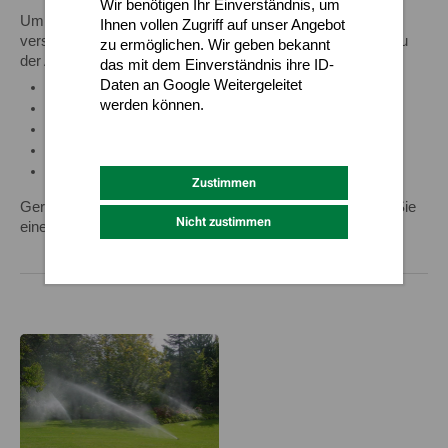
Wir benötigen Ihr Einverständnis, um
Um die maximale Effizienz zu erzielen, ist es notwendig,
Ihnen vollen Zugriff auf unser Angebot
verschiedene Faktoren und Gegebenheiten vor dem Einbau
zu ermöglichen. Wir geben bekannt
der Anlage zu berücksichtigen. Zum Beispiel:
das mit dem Einverständnis ihre ID-
Daten an Google Weitergeleitet
Wasser nach Maß
werden können.
Druckverhältnis Ihrer Wasserversorgung
Datenschutz
Impressum
Bodenbeschaffenheit
Pflanzenarten im Garten
Optimale Regner-Anordnung
Zustimmen
Gerne besuchen wir Sie in Ihrem Garten und erstellen für Sie
Nicht zustimmen
eine Bewässerungsplanung.