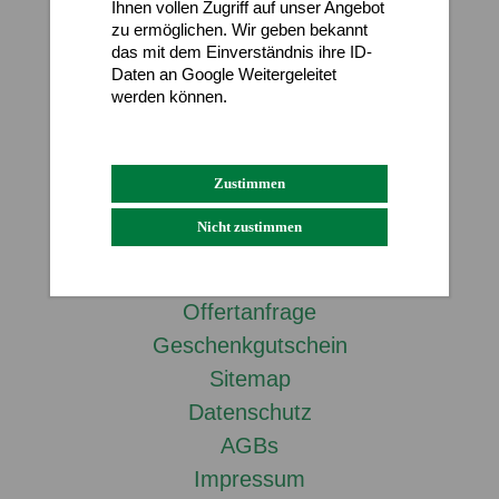
Ihnen vollen Zugriff auf unser Angebot
Downloadbereich
zu ermöglichen. Wir geben bekannt
Frühjahr- & Herbstservice
das mit dem Einverständnis ihre ID-
Daten an Google Weitergeleitet
Baumkontrolle & Baumpflege
werden können.
Naturbereiche für Gemeinden
Datenschutz
Impressum
Ihr Naturgarten
Energieberatung
Zustimmen
Nicht zustimmen
Kontakt
Kontakt
Offertanfrage
Geschenkgutschein
Sitemap
Datenschutz
AGBs
Impressum