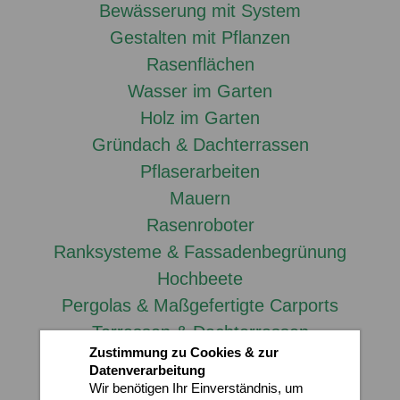
Bewässerung mit System
Gestalten mit Pflanzen
Rasenflächen
Wasser im Garten
Holz im Garten
Gründach & Dachterrassen
Pflaserarbeiten
Mauern
Rasenroboter
Ranksysteme & Fassadenbegrünung
Hochbeete
Pergolas & Maßgefertigte Carports
Terrassen & Dachterrassen
Zustimmung zu Cookies & zur
Datenverarbeitung
Service
Wir benötigen Ihr Einverständnis, um